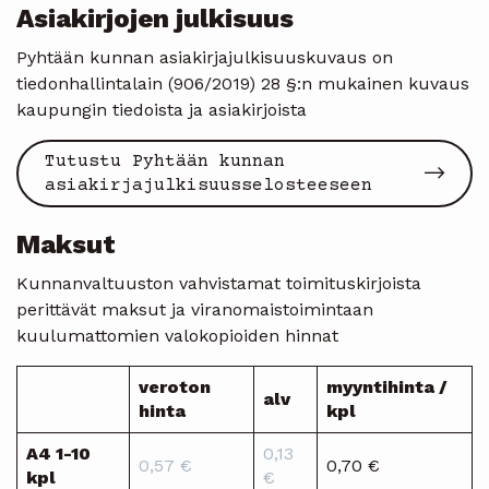
Asiakirjojen julkisuus
Pyhtään kunnan asiakirjajulkisuuskuvaus on
tiedonhallintalain (906/2019) 28 §:n mukainen kuvaus
kaupungin tiedoista ja asiakirjoista
Tutustu Pyhtään kunnan
asiakirjajulkisuusselosteeseen
Maksut
Kunnanvaltuuston vahvistamat toimituskirjoista
perittävät maksut ja viranomaistoimintaan
kuulumattomien valokopioiden hinnat
veroton
myyntihinta /
alv
hinta
kpl
A4 1-10
0,13
0,57 €
0,70 €
kpl
€