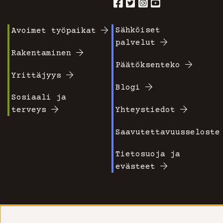
Sähköiset
Avoimet työpaikat
Footer
Footer
palvelut
valikko
valikko
Rakentaminen
Päätöksenteko
1
2
Yrittäjyys
Blogi
Sosiaali ja
terveys
Yhteystiedot
Saavutettavuusseloste
Tietosuoja ja
evästeet