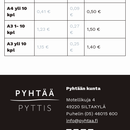
A4 yli 10
0,09
0,41 €
0,50 €
kpl
€
A3 1- 10
0,27
1,23 €
1,50 €
kpl
€
A3 yli 10
0,25
1,15 €
1,40 €
kpl
€
Pyhtään kunta
Motellikuja 4
49220 SILTAKYLÄ
Puhelin (05) 46015 600
info@pyhtaa.fi