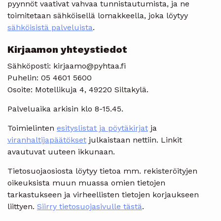
pyynnöt vaativat vahvaa tunnistautumista, ja ne
toimitetaan sähköisellä lomakkeella, joka löytyy
sähköisistä palveluista
.
Kirjaamon yhteystiedot
Sähköposti: kirjaamo@pyhtaa.fi
Puhelin: 05 4601 5600
Osoite: Motellikuja 4, 49220 Siltakylä.
Palveluaika arkisin klo 8-15.45.
Toimielinten
esityslistat ja pöytäkirjat
ja
viranhaltijapäätökset
julkaistaan nettiin. Linkit
avautuvat uuteen ikkunaan.
Tietosuojaosiosta löytyy tietoa mm. rekisteröityjen
oikeuksista muun muassa omien tietojen
tarkastukseen ja virheellisten tietojen korjaukseen
liittyen.
Siirry tietosuojasivulle tästä
.