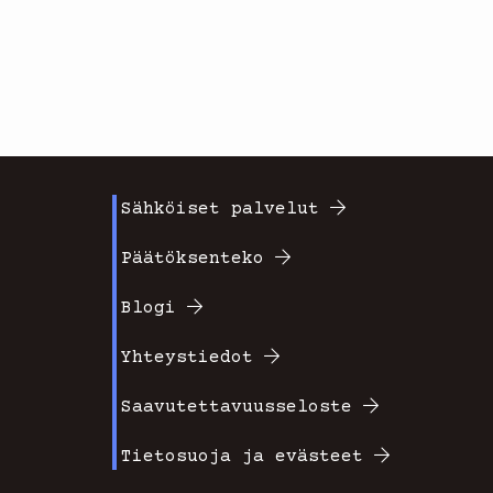
Sähköiset palvelut
Footer
Päätöksenteko
valikko
Blogi
2
Yhteystiedot
Saavutettavuusseloste
Tietosuoja ja evästeet