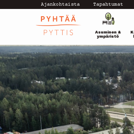
Hyppää
Ajankohtaista
Tapahtumat
Topmenu
pääsisältöön
Pääval
-
Asuminen &
K
current
ympäristö