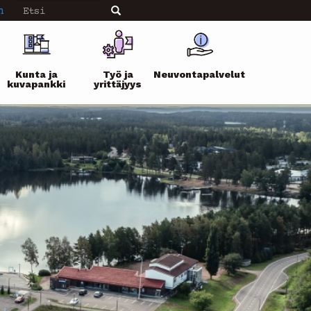
Etsi
n
Etsi
Kunta ja
Työ ja
Neuvontapalvelut
kuvapankki
yrittäjyys