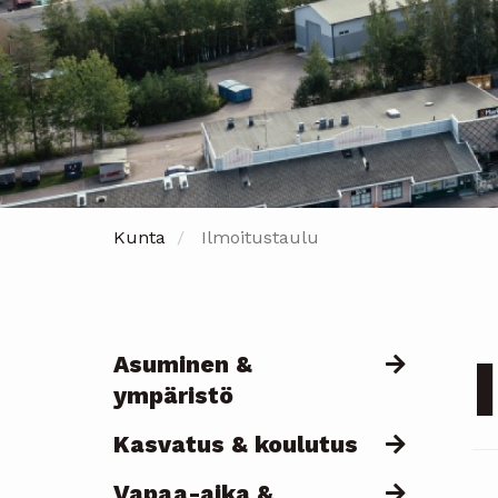
Kunta
Ilmoitustaulu
Asuminen &
Päävalikko
ympäristö
Kasvatus & koulutus
Vapaa-aika &