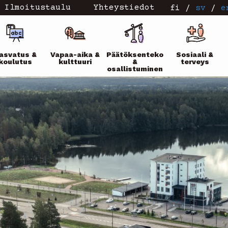
Ilmoitustaulu
Yhteystiedot
fi
/
sv
/
e
ikko
asvatus &
Vapaa-aika &
Päätöksenteko
Sosiaali &
koulutus
kulttuuri
&
terveys
osallistuminen