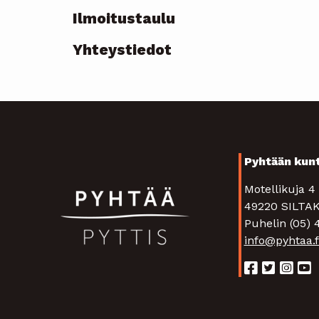
-
Ilmoitustaulu
current
Yhteystiedot
Pyhtään kun
Motellikuja 
49220 SIL
Puhelin (05)
info@pyhtaa.f