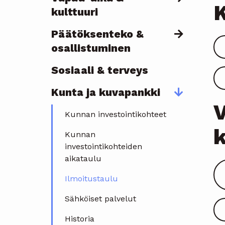
K
kulttuuri
Päätöksenteko &
osallistuminen
Sosiaali & terveys
Kunta ja kuvapankki
V
Kunnan investointikohteet
k
Kunnan
investointikohteiden
aikataulu
Ilmoitustaulu
Sähköiset palvelut
Historia