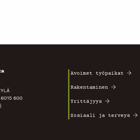
ta
Avoimet työpaikat
Footer
4
Rakentaminen
TAKYLÄ
valikko
 46015 600
Yrittäjyys
i
1
Sosiaali ja terveys