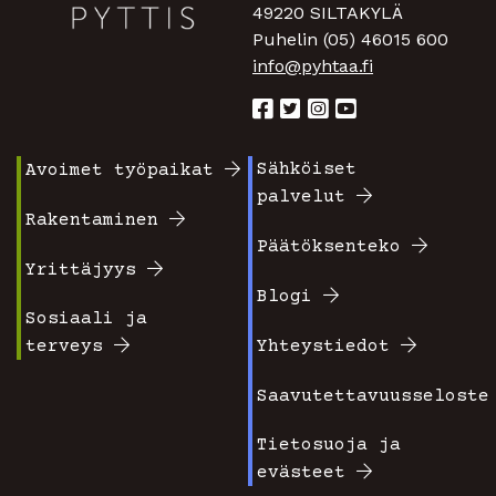
49220 SILTAKYLÄ
Puhelin (05) 46015 600
info@pyhtaa.fi
Sähköiset
Avoimet työpaikat
Footer
Footer
palvelut
valikko
valikko
Rakentaminen
Päätöksenteko
1
2
Yrittäjyys
Blogi
Sosiaali ja
terveys
Yhteystiedot
Saavutettavuusseloste
Tietosuoja ja
evästeet