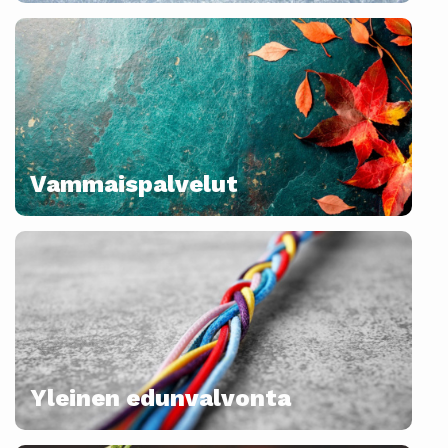
Vammaispalvelut
Yleinen edunvalvonta