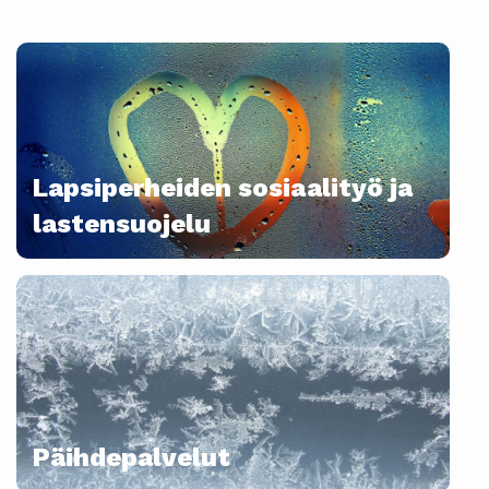
Lapsiperheiden sosiaalityö ja
lastensuojelu
Päihdepalvelut