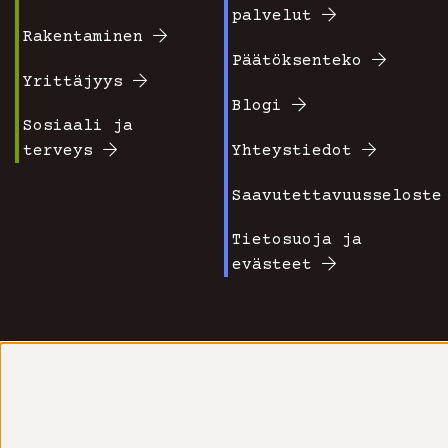
Footer
Footer
palvelut
valikko
valikko
Rakentaminen
Päätöksenteko
1
2
Yrittäjyys
Blogi
Sosiaali ja
terveys
Yhteystiedot
Saavutettavuusseloste
Tietosuoja ja
evästeet