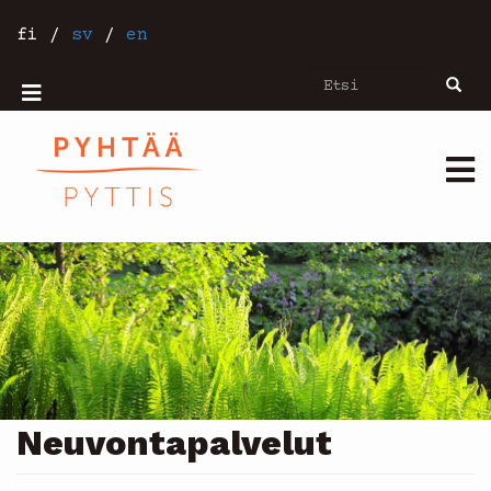
Hyppää
pääsisältöön
fi
/
sv
/
en
Etsi
Etsi
Mobiilivalikko
Päävalikko
Neuvontapalvelut