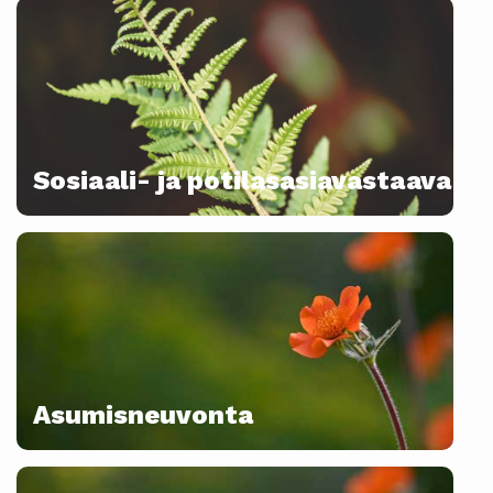
Sosiaali- ja potilasasiavastaava
Asumisneuvonta