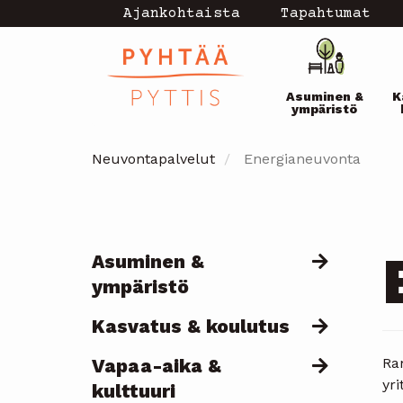
Hyppää
Ajankohtaista
Tapahtumat
Topmenu
pääsisältöön
Pääval
-
Asuminen &
K
current
ympäristö
Neuvontapalvelut
Energianeuvonta
Asuminen &
Päävalikko
ympäristö
Kasvatus & koulutus
Vapaa-aika &
Ram
yri
kulttuuri