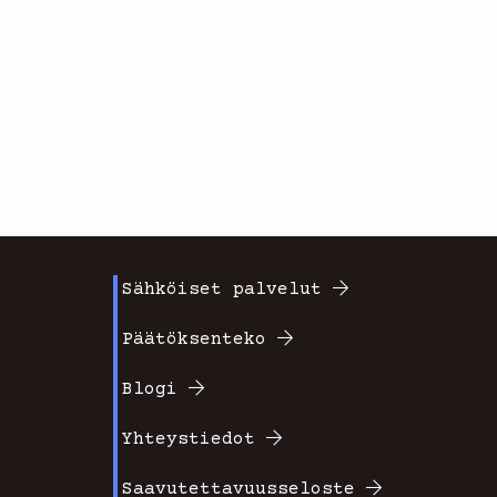
Sähköiset palvelut
Footer
Päätöksenteko
valikko
Blogi
2
Yhteystiedot
Saavutettavuusseloste