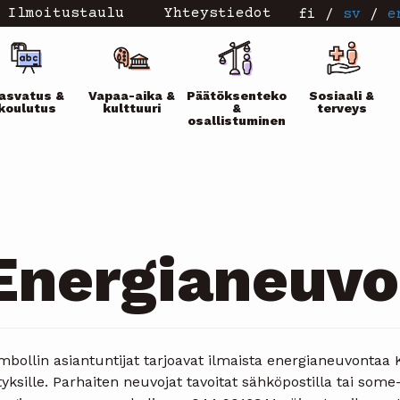
Ilmoitustaulu
Yhteystiedot
fi
/
sv
/
e
ikko
asvatus &
Vapaa-aika &
Päätöksenteko
Sosiaali &
koulutus
kulttuuri
&
terveys
osallistuminen
Energianeuvo
bollin asiantuntijat tarjoavat ilmaista energianeuvontaa K
tyksille. Parhaiten neuvojat tavoitat sähköpostilla tai som