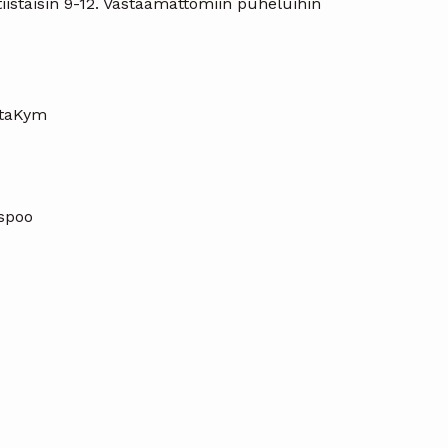
istaisin 9-12. Vastaamattomiin puheluihin
ntaKym
Espoo