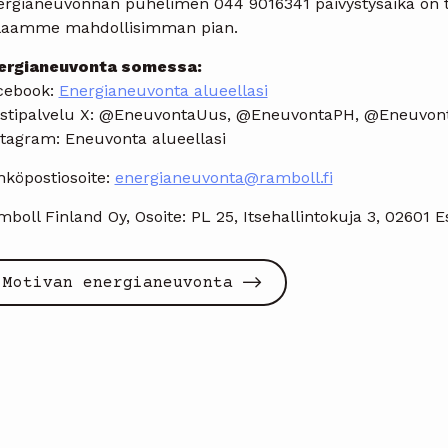
ergianeuvonnan puhelimen 044 9016341 päivystysaika on ti
laamme mahdollisimman pian.
ergianeuvonta somessa:
cebook:
Energianeuvonta alueellasi
estipalvelu X: @EneuvontaUus, @EneuvontaPH, @Eneuvo
stagram: Eneuvonta alueellasi
hköpostiosoite:
energianeuvonta@ramboll.fi
boll Finland Oy, Osoite: PL 25, Itsehallintokuja 3, 02601 
Motivan energianeuvonta