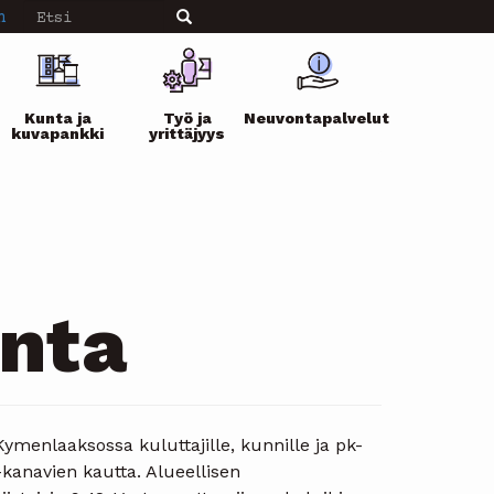
Etsi
n
Etsi
Kunta ja
Työ ja
Neuvontapalvelut
kuvapankki
yrittäjyys
nta
ymenlaaksossa kuluttajille, kunnille ja pk-
e-kanavien kautta. Alueellisen