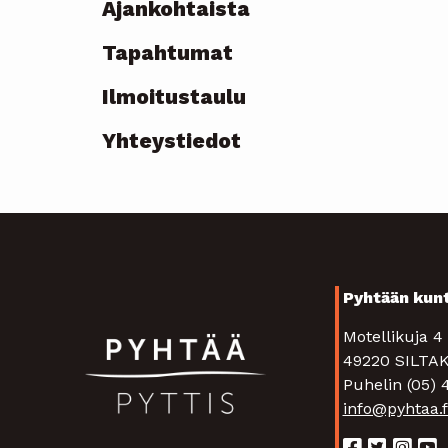
Ajankohtaista
Topmenu
Tapahtumat
-
Ilmoitustaulu
current
Yhteystiedot
Pyhtään kun
Motellikuja 
49220 SIL
Puhelin (05)
info@pyhtaa.f