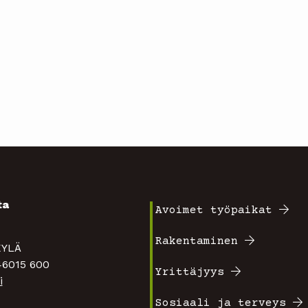
ta
Avoimet työpaikat
Footer
4
Rakentaminen
TAKYLÄ
valikko
 46015 600
Yrittäjyys
i
1
Sosiaali ja terveys