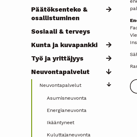
en
Päätöksenteko &
pa
osallistuminen
En
Fa
Sosiaali & terveys
Vi
In
Kunta ja kuvapankki
Sä
Työ ja yrittäjyys
Ram
Neuvontapalvelut
Neuvontapalvelut
Asumisneuvonta
Energianeuvonta
Ikääntyneet
Kuluttajaneuvonta