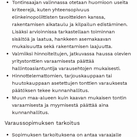
Tontinsaajan valinnassa otetaan huomioon useita
kriteerejä, kuten yhteensopivuus
elinkeinopoliittisten tavoitteiden kanssa,
rakentamisen aikataulu ja kilpailun edistäminen.
Lisäksi arvioinnissa tarkastellaan toiminnan
sisältöä ja laatua, hankkeen asemakaavan
mukaisuutta sekä rakentamisen laajuutta.
Valmiiksi hinnoiteltujen, jatkuvassa haussa olevien
yritystonttien varaamisesta päättää
hallintoasiantuntija varausehtojen mukaisesti.
Hinnottelemattomien, tarjouskauppaan tai
huutokauppaan asetettujen tonttien varauksesta
päätöksen tekee kunnanhallitus.
Muun maa-alueen kuin kaavan mukaisen tontin
varaamisesta ja myymisestä päättää aina
kunnanhallitus.
Varaussopimuksen tarkoitus
Sopimuksen tarkoituksena on antaa varaajalle