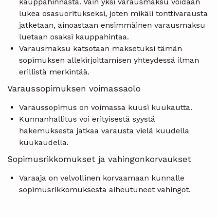
kauppahinnasta. Vain yksi varausmaksu voidaan
lukea osasuoritukseksi, joten mikäli tonttivarausta
jatketaan, ainoastaan ensimmäinen varausmaksu
luetaan osaksi kauppahintaa.
Varausmaksu katsotaan maksetuksi tämän
sopimuksen allekirjoittamisen yhteydessä ilman
erillistä merkintää.
Varaussopimuksen voimassaolo
Varaussopimus on voimassa kuusi kuukautta.
Kunnanhallitus voi erityisestä syystä
hakemuksesta jatkaa varausta vielä kuudella
kuukaudella.
Sopimusrikkomukset ja vahingonkorvaukset
Varaaja on velvollinen korvaamaan kunnalle
sopimusrikkomuksesta aiheutuneet vahingot.