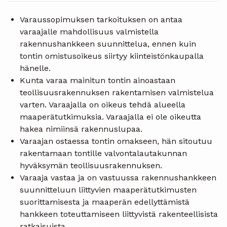
Varaussopimuksen tarkoituksen on antaa
varaajalle mahdollisuus valmistella
rakennushankkeen suunnittelua, ennen kuin
tontin omistusoikeus siirtyy kiinteistönkaupalla
hänelle.
Kunta varaa mainitun tontin ainoastaan
teollisuusrakennuksen rakentamisen valmistelua
varten. Varaajalla on oikeus tehdä alueella
maaperätutkimuksia. Varaajalla ei ole oikeutta
hakea nimiinsä rakennuslupaa.
Varaajan ostaessa tontin omakseen, hän sitoutuu
rakentamaan tontille valvontalautakunnan
hyväksymän teollisuusrakennuksen.
Varaaja vastaa ja on vastuussa rakennushankkeen
suun­nit­te­luun liitty­vien maaperätutkimusten
suorittamisesta ja maa­perän edellyttämistä
hankkeen toteuttamiseen liittyvistä rakenteellisista
ratkaisuista.