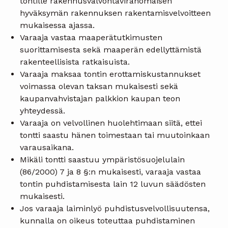
tontille rakennusvalvontaviranomaisen
hyväksymän rakennuksen rakentamisvelvoitteen
mukaisessa ajassa.
Varaaja vastaa maaperätutkimusten
suorittamisesta sekä maaperän edellyttämistä
rakenteellisista ratkaisuista.
Varaaja maksaa tontin erottamiskustannukset
voimassa olevan taksan mukaisesti sekä
kaupanvahvistajan palkkion kaupan teon
yhteydessä.
Varaaja on velvollinen huolehtimaan siitä, ettei
tontti saastu hänen toimestaan tai muutoinkaan
varausaikana.
Mikäli tontti saastuu ympäristösuojelulain
(86/2000) 7 ja 8 §:n mukaisesti, varaaja vastaa
tontin puhdistamisesta lain 12 luvun säädösten
mukaisesti.
Jos varaaja laiminlyö puhdistusvelvollisuutensa,
kunnalla on oikeus toteuttaa puhdistaminen