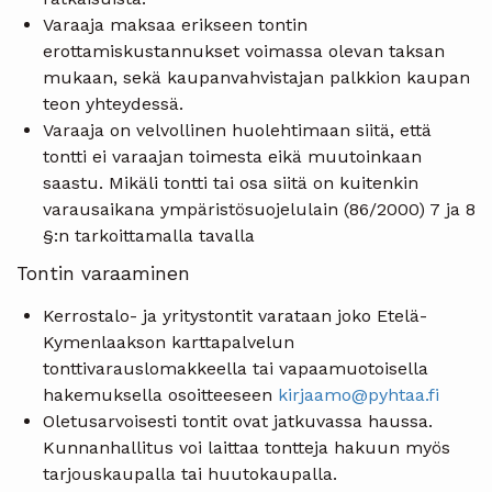
Varaaja maksaa erikseen tontin
erottamiskustannukset voi­massa olevan taksan
mukaan, sekä kaupanvahvistajan palkki­on kaupan
teon yhteydessä.
Varaaja on velvollinen huolehtimaan siitä, että
tontti ei varaajan toimesta eikä muutoinkaan
saastu. Mikäli tontti tai osa siitä on kuitenkin
varausaikana ympäristösuojelulain (86/2000) 7 ja 8
§:n tarkoittamalla tavalla
Tontin varaaminen
Kerrostalo- ja yritystontit varataan joko Etelä-
Kymenlaakson karttapalvelun
tonttivarauslomakkeella tai vapaamuotoisella
hakemuksella osoitteeseen
kirjaamo@pyhtaa.fi
Oletusarvoisesti tontit ovat jatkuvassa haussa.
Kunnanhallitus voi laittaa tontteja hakuun myös
tarjouskaupalla tai huutokaupalla.