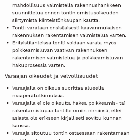
mahdollisuus valmistella rakennushankkeen
suunnittelua ennen tontin omistusoikeuden
siirtymistä kiinteistönkaupan kautta.
Tontti varataan ensisijaisesti kaavanmukaisen
rakennuksen rakentamisen valmistelua varten.
Erityistilanteissa tontti voidaan varata myös
poikkeamisluvan vaativan rakennuksen
rakentamisen valmistelua ja poikkeamisluvan
hakuprosessia varten.
Varaajan oikeudet ja velvollisuudet
Varaajalla on oikeus suorittaa alueella
maaperätutkimuksia.
Varaajalla ei ole oikeutta hakea poikkeamis- tai
rakentamislupaa tontille omiin nimiinsä, ellei
asiasta ole erikseen kirjalliseti sovittu kunnan
kanssa.
Varaaja sitoutuu tontin ostaessaan rakentamaan