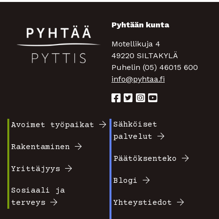
Pyhtään kunta
Motellikuja 4
49220 SILTAKYLÄ
Puhelin (05) 46015 600
info@pyhtaa.fi
Sähköiset
Avoimet työpaikat
Footer
Footer
palvelut
valikko
valikko
Rakentaminen
Päätöksenteko
1
2
Yrittäjyys
Blogi
Sosiaali ja
terveys
Yhteystiedot