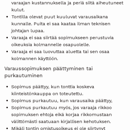
varaajan kustannuksella ja periä siitä aiheutuneet
kulut.
Tontilla olevat puut kuuluvat varausaikana
kunnalle. Puita ei saa kaataa ilman teknisen
johtajan lupaa.
Varaaja ei saa siirtää sopimukseen perustuvia
oikeuksia kolmannelle osapuolelle.
Varaaja ei saa luovuttaa aluetta tai sen osaa
kolmannen käyttöön.
Varaussopimuksen päättyminen tai
purkautuminen
Sopimus päättyy, kun tonttia koskeva
kiinteistönkauppa on toteutettu.
Sopimus purkautuu, kun varausaika päättyy,
Sopimus purkautuu myös, jos varaaja rikkoo
sopimuksen ehtoja eikä korjaa rikkomustaan
välittömästi saatuaan kirjallisen kehotuksen.
Mikäli tontin omistusoikeus ei ole siirtynyt