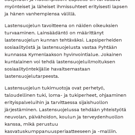
myönteiset ja läheiset ihmissuhteet erityisesti lapsen
ja hänen vanhempiensa välillä.
Lastensuojelun tavoitteena on näiden oikeuksien
turvaaminen. Lainsäädäntö on määrittänyt
lastensuojelun kunnan tehtäväksi. Lapsiperheiden
sosiaalityöstä ja lastensuojelusta vastaa Pyhtään
kunnassa Kymenlaakson hyvinvointialue. Jokainen
kuntalainen voi tehdä lastensuojeluilmoituksen
sosiaalityöntekijälle havaitsemastaan
lastensuojelutarpeesta.
Lastensuojelun tukimuotoja ovat perhetyö,
taloudellinen tuki, loma- ja tukiperheet, ohjaaminen
erityispalveluihin ja tarvittaessa sijaishuollon
järjestäminen. Lastensuojelussa tehdään yhteistyötä
neuvolan, päivähoidon, koulun ja terveydenhuollon
kanssa, mikä perustuu
kasvatuskumppanuusperiaatteeseen ja -malliin.