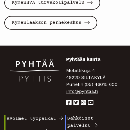
KymenHVA turvakotipalvelu
Kymenlaakson perhekeskus
Pyhtään kunta
Motellikuja 4
49220 SILTAKYLÄ
Puhelin (05) 46015 600
info@pyhtaa.fi
Sähköiset
Avoimet työpaikat
Footer
Footer
palvelut