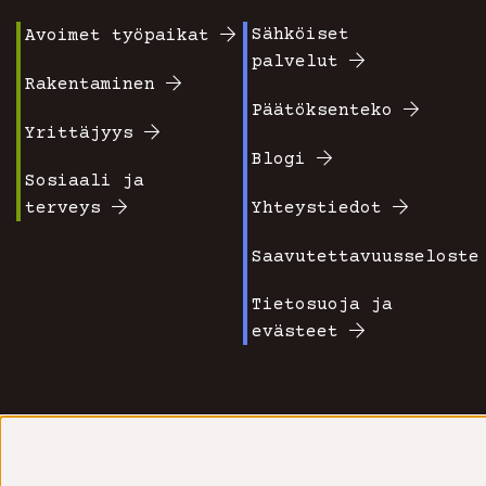
Sähköiset
Avoimet työpaikat
Footer
Footer
palvelut
valikko
valikko
Rakentaminen
Päätöksenteko
1
2
Yrittäjyys
Blogi
Sosiaali ja
terveys
Yhteystiedot
Saavutettavuusseloste
Tietosuoja ja
evästeet