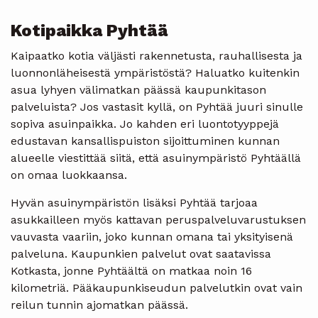
Kotipaikka Pyhtää
Kaipaatko kotia väljästi rakennetusta, rauhallisesta ja
luonnonläheisestä ympäristöstä? Haluatko kuitenkin
asua lyhyen välimatkan päässä kaupunkitason
palveluista? Jos vastasit kyllä, on Pyhtää juuri sinulle
sopiva asuinpaikka. Jo kahden eri luontotyyppejä
edustavan kansallispuiston sijoittuminen kunnan
alueelle viestittää siitä, että asuinympäristö Pyhtäällä
on omaa luokkaansa.
Hyvän asuinympäristön lisäksi Pyhtää tarjoaa
asukkailleen myös kattavan peruspalveluvarustuksen
vauvasta vaariin, joko kunnan omana tai yksityisenä
palveluna. Kaupunkien palvelut ovat saatavissa
Kotkasta, jonne Pyhtäältä on matkaa noin 16
kilometriä. Pääkaupunkiseudun palvelutkin ovat vain
reilun tunnin ajomatkan päässä.