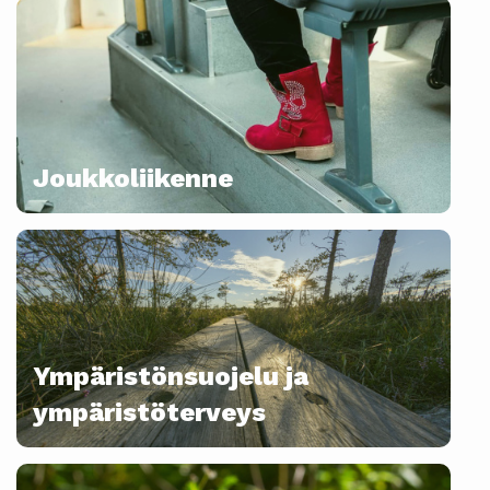
Joukkoliikenne
Ympäristönsuojelu ja
ympäristöterveys