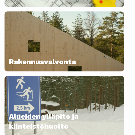
Rakennusvalvonta
Alueiden ylläpito ja
kiinteistöhuolto