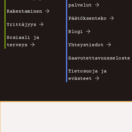
Footer
Footer
palvelut
valikko
valikko
Rakentaminen
Päätöksenteko
1
2
Yrittäjyys
Blogi
Sosiaali ja
terveys
Yhteystiedot
Saavutettavuusseloste
Tietosuoja ja
evästeet