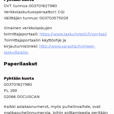
OVT tunnus 003701627980
Verkkolaskutusoperaattori: CGI
Välittäjän tunnus: 003703575029
Ilmainen verkkolaskujen
toimittajaportaali:
https://www.laskuhotelli.fi/portaali
Toimittajaportaalin käyttöohje ja
kirjautumislinkki:
http://www.sarastia.fi/ohjeet-
laskuttajalle.
Paperilaskut
Pyhtään kunta
003701627980
PL 299
02066 DOCUSCAN
Kaikki asiakasnumerot, myös puhelinvaihde, ovat
matkapuhelinnumeroja, joihin soittamisesta peritään