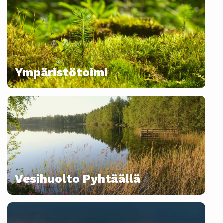
Ympäristötoimi
Vesihuolto Pyhtäällä