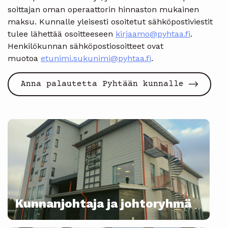
soittajan oman operaattorin hinnaston mukainen
maksu. Kunnalle yleisesti osoitetut sähköpostiviestit
tulee lähettää osoitteeseen
kirjaamo@pyhtaa.fi
.
Henkilökunnan sähköpostiosoitteet ovat
muotoa
etunimi.sukunimi@pyhtaa.fi
.
Anna palautetta Pyhtään kunnalle
Kunnanjohtaja ja johtoryhmä