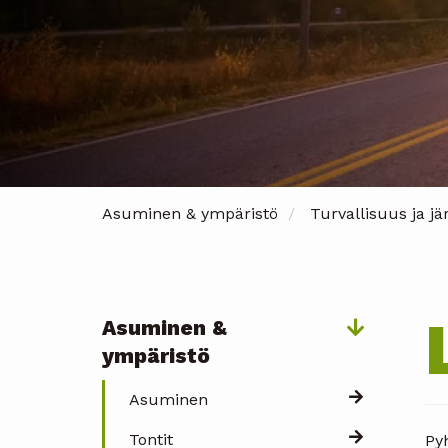
Asuminen & ympäristö
Turvallisuus ja jä
Asuminen &
Päävalikko
ympäristö
Asuminen
Tontit
Py