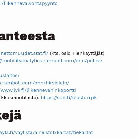
i.fi/liikennevalvontapyynto
lanteesta
nnettomuudet.stat.fi/
(kts. osio Tienkäyttäjät)
//mobilityanalytics.ramboll.com/onn/poliisi/
uslaitos/
cs.ramboll.com/onn/hirvielain/
/www.lvk.fi/liikennevahinkoportti
akkokeinotilasto):
https://stat.fi/tilasto/rpk
kejä
ayla.fi/vaylista/aineistot/kartat/tiekartat