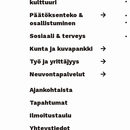
kulttuuri
Päätöksenteko &
osallistuminen
Sosiaali & terveys
Kunta ja kuvapankki
Työ ja yrittäjyys
Neuvontapalvelut
Ajankohtaista
Topmenu
Tapahtumat
-
Ilmoitustaulu
current
Yhteystiedot