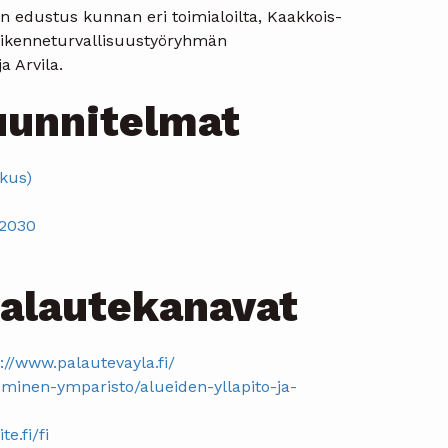
on edustus kunnan eri toimialoilta, Kaakkois-
Liikenneturvallisuustyöryhmän
 Arvila.
uunnitelmat
kus)
-2030
palautekanavat
://www.palautevayla.fi/
suminen-ymparisto/alueiden-yllapito-ja-
e.fi/fi