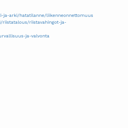
oti-ja-arki/hatatilanne/liikenneonnettomuus
fi/riistatalous/riistavahingot-ja-
eturvallisuus-ja-valvonta