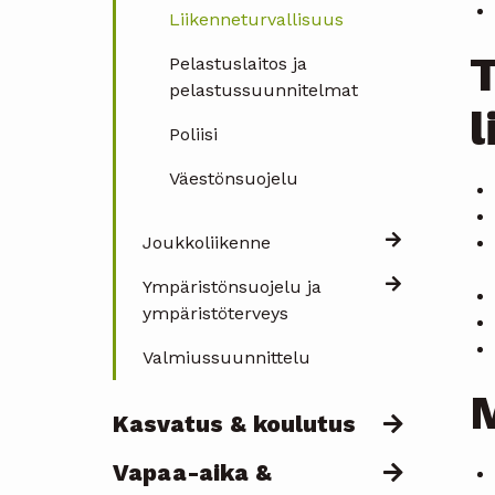
Liikenneturvallisuus
T
Pelastuslaitos ja
pelastussuunnitelmat
l
Poliisi
Väestönsuojelu
Joukkoliikenne
Ympäristönsuojelu ja
ympäristöterveys
Valmiussuunnittelu
M
Kasvatus & koulutus
Vapaa-aika &