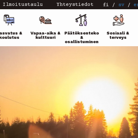
Ilmoitustaulu
Yhteystiedot
fi
/
sv
/
e
ikko
asvatus &
Vapaa-aika &
Päätöksenteko
Sosiaali &
koulutus
kulttuuri
&
terveys
osallistuminen