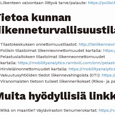
Liikenteen valvontaan liittyvä tarve/palaute:
https://poliis
ietoa kunnan
iikenneturvallisuusti
Tilastokeskuksen onnettomuustilastot:
http://tieliikenneo
Poliisin tilastoimat liikenneonnettomuudet kartalla:
https:
Pelastuslaitoksen tilastoimat liikenneonnettomuudet
kartalla:
https://mobilityanalytics.ramboll.com/onn/pelast
Hirvieläinonnettomuudet kartalla:
https://mobilityanalyti
Vakuutusyhtiöiden tiedot liikennevahingoista (OTI):
https:/
Viranomaisten tietoon tulleet liikennerikokset (Rikos- ja p
uita hyödyllisiä link
Mikä on maantie? Väyläviraston tienumerokartat:
https://v