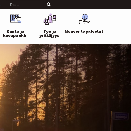
Etsi
n
Etsi
Kunta ja
Työ ja
Neuvontapalvelut
kuvapankki
yrittäjyys