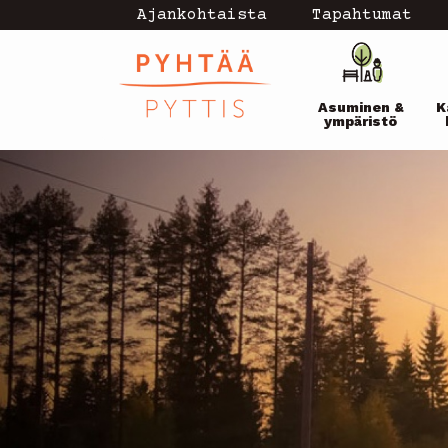
Hyppää
Ajankohtaista
Tapahtumat
Topmenu
pääsisältöön
Pääval
-
Asuminen &
K
current
ympäristö