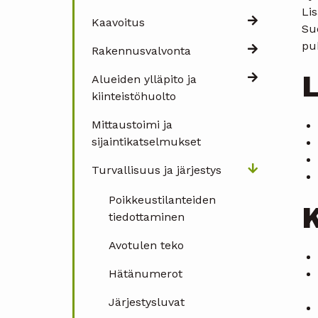
Lis
Kaavoitus
Su
pu
Rakennusvalvonta
L
Alueiden ylläpito ja
kiinteistöhuolto
Mittaustoimi ja
sijaintikatselmukset
Turvallisuus ja järjestys
Poikkeustilanteiden
K
tiedottaminen
Avotulen teko
Hätänumerot
Järjestysluvat