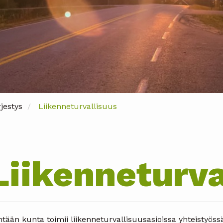
rjestys
Liikenneturvallisuus
Liikenneturva
htään kunta toimii liikenneturvallisuusasioissa yhteisty