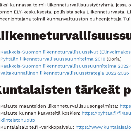
äksi kunnassa toimii liikenneturvallisuustyöryhmä, jossa 
omen ELY-keskuksesta, poliisista sekä Liikenneturvasta. 
heenjohtajana toimii kunnanvaltuuston puheenjohtaja Tuija
iikenneturvallisuuss
Kaakkois-Suomen liikenneturvallisuussivut (Elinvoimakes
Pyhtään liikenneturvallisuussuunnitelma 2016
(Doria)
Kaakkois-Suomen liikenneturvallisuussuunnitelma 2022
Valtakunnallinen liikenneturvallisuusstrategia 2022-2026
untalaisten tärkeät 
Palaute maanteiden liikenneturvallisuusongelmista:
https
Palaute kunnan kaavateitä koskien:
https://pyhtaa.fi/fi/a
kiinteistohuolto
Kuntalaisaloite.fi -verkkopalvelu:
https://www.kuntalaisaloit