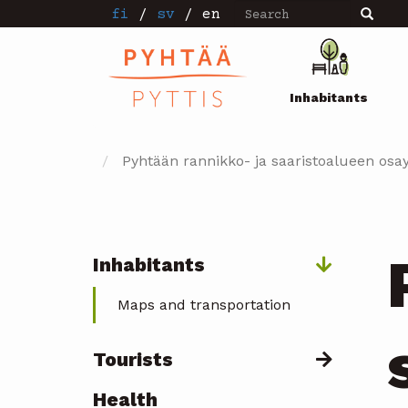
Search
Skip
fi
/
sv
/
en
Search
to
main
Pääval
content
Inhabitants
Pyhtään rannikko- ja saaristoalueen osa
Inhabitants
Päävalikko
Maps and transportation
Tourists
Health