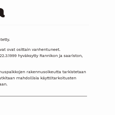
a
etty.
at ovat osittain vanhentuneet.
2.3.1999 hyväksytty Rannikon ja saariston,
nuspaikkojen rakennusoikeutta tarkistetaan
kitaan mahdollisia käyttötarkoitusten
aan.
______________________________________