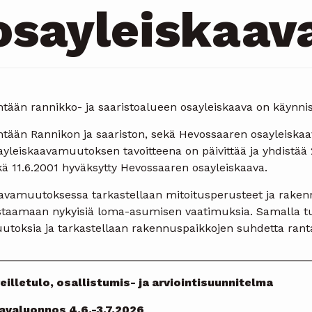
osayleiskaav
tään rannikko- ja saaristoalueen osayleiskaava on käynnist
htään Rannikon ja saariston, sekä Hevossaaren osayleiskaav
yleiskaavamuutoksen tavoitteena on päivittää ja yhdistää 2
ä 11.6.2001 hyväksytty Hevossaaren osayleiskaava.
avamuutoksessa tarkastellaan mitoitusperusteet ja raken
staamaan nykyisiä loma-asumisen vaatimuksia. Samalla tut
utoksia ja tarkastellaan rakennuspaikkojen suhdetta rant
__________________________________________________
reilletulo, osallistumis- ja arviointisuunnitelma
avaluonnos 4.6.-3.7.2026