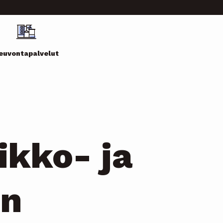
euvontapalvelut
ikko- ja
en