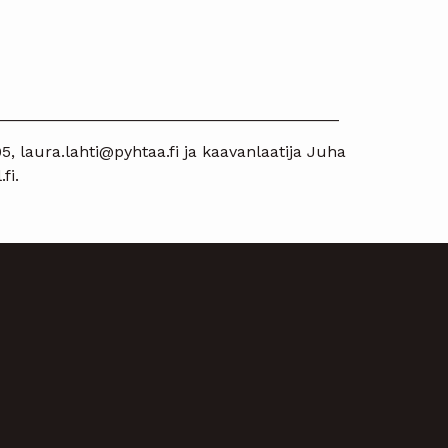
______________________________________
5, laura.lahti@pyhtaa.fi ja kaavanlaatija Juha
fi.