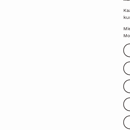
Kaa
kun
Mie
Mot