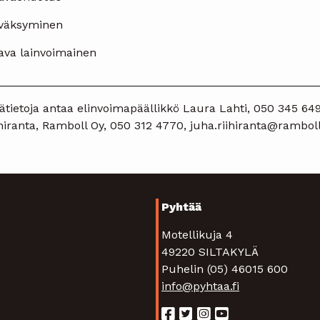
väksyminen
ava lainvoimainen
__________________________________________________
ätietoja antaa elinvoimapäällikkö Laura Lahti, 050 345 649
hiranta, Ramboll Oy, 050 312 4770, juha.riihiranta@ramboll.
Pyhtää
Motellikuja 4
49220 SILTAKYLÄ
Puhelin (05) 46015 600
info@pyhtaa.fi