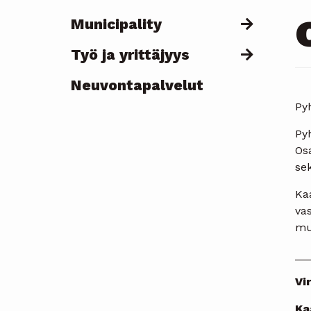
Municipality
Työ ja yrittäjyys
Neuvontapalvelut
Pyh
Py
Osa
sek
Ka
va
mu
__
Vi
Ka