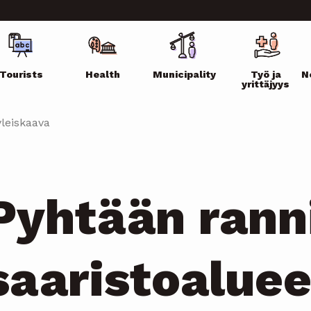
ikko
Tourists
Health
Municipality
Työ ja
N
yrittäjyys
yleiskaava
Pyhtään rann
saaristoalue