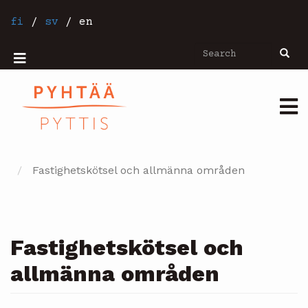
Skip
to
fi
/
sv
/
en
main
content
Search
Searc
Mobiilivalikko
Päävalikko
Fastighetskötsel och allmänna områden
Fastighetskötsel och
allmänna områden