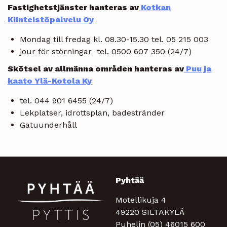
Fastighetstjänster hanteras av
Kotkan
Kiinteistöpalvelu Oy
Mondag till fredag kl. 08.30-15.30 tel. 05 215 003
jour för störningar tel. 0500 607 350 (24/7)
Skötsel av allmänna områden hanteras av
Puu ja
kaato Ylä-Kotola Ky
tel. 044 901 6455 (24/7)
Lekplatser, idrottsplan, badestränder
Gatuunderhåll
Pyhtää
Motellikuja 4
49220 SILTAKYLÄ
Puhelin (05) 46015 600