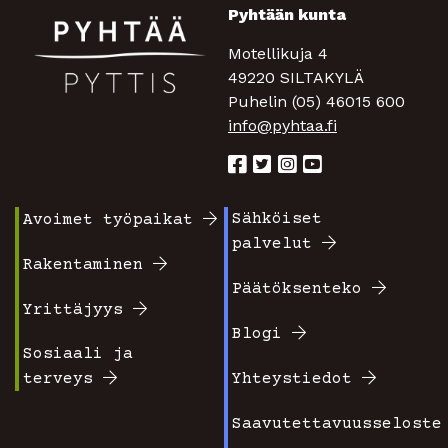
Pyhtään kunta
Motellikuja 4
49220 SILTAKYLÄ
Puhelin (05) 46015 600
info@pyhtaa.fi
Sähköiset
Avoimet työpaikat
Footer
Footer
palvelut
valikko
valikko
Rakentaminen
Päätöksenteko
1
2
Yrittäjyys
Blogi
Sosiaali ja
terveys
Yhteystiedot
Saavutettavuusseloste