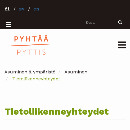
Hyppää
pääsisältöön
fi
/
sv
/
en
Etsi
Etsi
Mobiilivalikko
Päävalikko
Asuminen & ympäristö
Asuminen
Tietoliikenneyhteydet
Tietoliikenneyhteydet