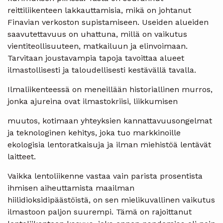
reittiliikenteen lakkauttamisia, mikä on johtanut
Finavian verkoston supistamiseen. Useiden alueiden
saavutettavuus on uhattuna, millä on vaikutus
vientiteollisuuteen, matkailuun ja elinvoimaan.
Tarvitaan joustavampia tapoja tavoittaa alueet
ilmastollisesti ja taloudellisesti kestävällä tavalla.
Ilmaliikenteessä on meneillään historiallinen murros,
jonka ajureina ovat ilmastokriisi, liikkumisen
muutos, kotimaan yhteyksien kannattavuusongelmat
ja teknologinen kehitys, joka tuo markkinoille
ekologisia lentoratkaisuja ja ilman miehistöä lentävät
laitteet.
Vaikka lentoliikenne vastaa vain parista prosentista
ihmisen aiheuttamista maailman
hiilidioksidipäästöistä, on sen mielikuvallinen vaikutus
ilmastoon paljon suurempi. Tämä on rajoittanut