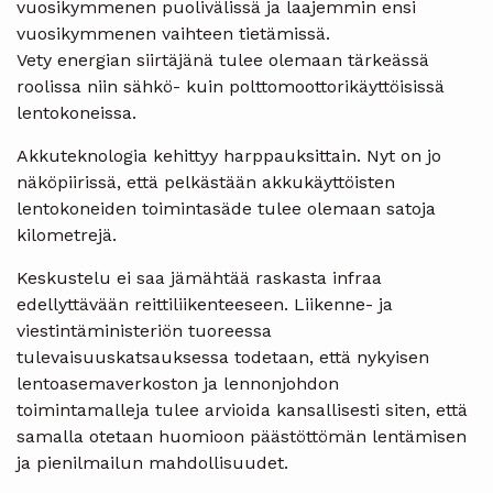
vuosikymmenen puolivälissä ja laajemmin ensi
vuosikymmenen vaihteen tietämissä.
Vety energian siirtäjänä tulee olemaan tärkeässä
roolissa niin sähkö- kuin polttomoottorikäyttöisissä
lentokoneissa.
Akkuteknologia kehittyy harppauksittain. Nyt on jo
näköpiirissä, että pelkästään akkukäyttöisten
lentokoneiden toimintasäde tulee olemaan satoja
kilometrejä.
Keskustelu ei saa jämähtää raskasta infraa
edellyttävään reittiliikenteeseen. Liikenne- ja
viestintäministeriön tuoreessa
tulevaisuuskatsauksessa todetaan, että nykyisen
lentoasemaverkoston ja lennonjohdon
toimintamalleja tulee arvioida kansallisesti siten, että
samalla otetaan huomioon päästöttömän lentämisen
ja pienilmailun mahdollisuudet.