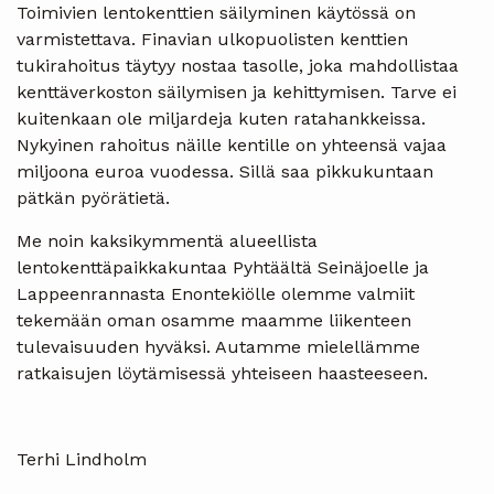
Toimivien lentokenttien säilyminen käytössä on
varmistettava. Finavian ulkopuolisten kenttien
tukirahoitus täytyy nostaa tasolle, joka mahdollistaa
kenttäverkoston säilymisen ja kehittymisen. Tarve ei
kuitenkaan ole miljardeja kuten ratahankkeissa.
Nykyinen rahoitus näille kentille on yhteensä vajaa
miljoona euroa vuodessa. Sillä saa pikkukuntaan
pätkän pyörätietä.
Me noin kaksikymmentä alueellista
lentokenttäpaikkakuntaa Pyhtäältä Seinäjoelle ja
Lappeenrannasta Enontekiölle olemme valmiit
tekemään oman osamme maamme liikenteen
tulevaisuuden hyväksi. Autamme mielellämme
ratkaisujen löytämisessä yhteiseen haasteeseen.
Terhi Lindholm