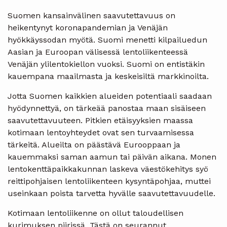
Suomen kansainvälinen saavutettavuus on
heikentynyt koronapandemian ja Venäjän
hyökkäyssodan myötä. Suomi menetti kilpailuedun
Aasian ja Euroopan välisessä lentoliikenteessä
Venäjän ylilentokiellon vuoksi. Suomi on entistäkin
kauempana maailmasta ja keskeisiltä markkinoilta.
Jotta Suomen kaikkien alueiden potentiaali saadaan
hyödynnettyä, on tärkeää panostaa maan sisäiseen
saavutettavuuteen. Pitkien etäisyyksien maassa
kotimaan lentoyhteydet ovat sen turvaamisessa
tärkeitä. Alueilta on päästävä Eurooppaan ja
kauemmaksi saman aamun tai päivän aikana. Monen
lentokenttäpaikkakunnan laskeva väestökehitys syö
reittipohjaisen lentoliikenteen kysyntäpohjaa, muttei
useinkaan poista tarvetta hyvälle saavutettavuudelle.
Kotimaan lentoliikenne on ollut taloudellisen
kurimuksen piirissä. Tästä on seurannut