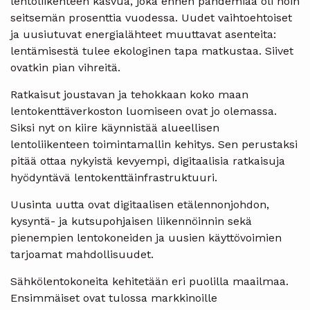
lentoliikenteen kasvua, joka ennen pandemiaa oli noin
seitsemän prosenttia vuodessa. Uudet vaihtoehtoiset
ja uusiutuvat energialähteet muuttavat asenteita:
lentämisestä tulee ekologinen tapa matkustaa. Siivet
ovatkin pian vihreitä.
Ratkaisut joustavan ja tehokkaan koko maan
lentokenttäverkoston luomiseen ovat jo olemassa.
Siksi nyt on kiire käynnistää alueellisen
lentoliikenteen toimintamallin kehitys. Sen perustaksi
pitää ottaa nykyistä kevyempi, digitaalisia ratkaisuja
hyödyntävä lentokenttäinfrastruktuuri.
Uusinta uutta ovat digitaalisen etälennonjohdon,
kysyntä- ja kutsupohjaisen liikennöinnin sekä
pienempien lentokoneiden ja uusien käyttövoimien
tarjoamat mahdollisuudet.
Sähkölentokoneita kehitetään eri puolilla maailmaa.
Ensimmäiset ovat tulossa markkinoille