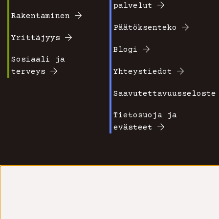
Footer
Footer
palvelut
valikko
valikko
Rakentaminen
Päätöksenteko
1
2
Yrittäjyys
Blogi
Sosiaali ja
terveys
Yhteystiedot
Saavutettavuusseloste
Tietosuoja ja
evästeet