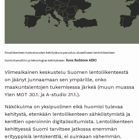
Ilmaliikenteen tulevaisuuden kehityskuva perustuu alueelliseen lentoliikenteen
toimintamalliin ja teknologian kehitykseen.
Kuva: Redstone AERO
Viimeaikainen keskustelu Suomen lentoliikenteestä
on jäänyt junnaamaan sen ympärille, onko
maakuntalentojen tukemisessa järkeä (muun muassa
Ylen MOT 30.1. ja A-studio 31.1.).
Näkökulma on yksipuolinen eikä huomioi tulevaa
kehitystä, etenkään lentoliikenteen sähköistymistä ja
kenttien operoinnin digitalisoitumista. Lentoliikenteen
kehittyessä Suomi tarvitsee jatkossa enemmän
erityyppisiä lentokenttiä, ei suinkaan vähemmän.