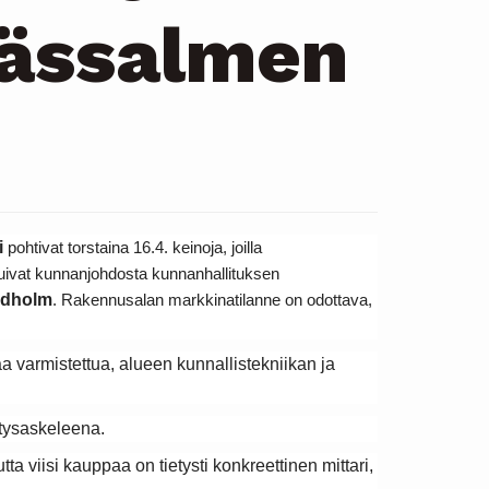
hässalmen
i
 pohtivat torstaina 16.4. keinoja, joilla 
tuivat kunnanjohdosta kunnanhallituksen 
ndholm
. Rakennusalan markkinatilanne on odottava, 
a varmistettua, alueen kunnallistekniikan ja 
tysaskeleena.
a viisi kauppaa on tietysti konkreettinen mittari, 