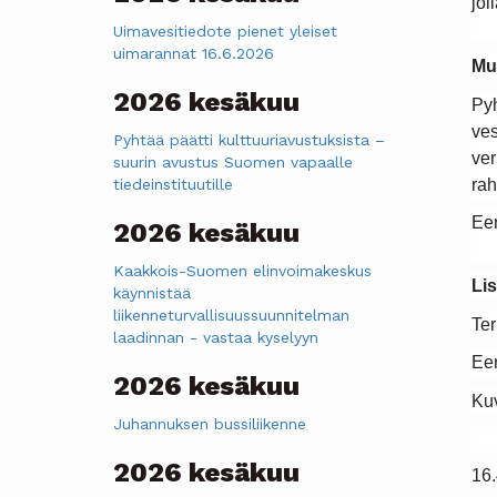
jol
Uimavesitiedote pienet yleiset
uimarannat 16.6.2026
Mun
2026 kesäkuu
Pyh
ves
Pyhtää päätti kulttuuriavustuksista –
ver
suurin avustus Suomen vapaalle
rah
tiedeinstituutille
Eer
2026 kesäkuu
Kaakkois-Suomen elinvoimakeskus
Lis
käynnistää
liikenneturvallisuussuunnitelman
Ter
laadinnan - vastaa kyselyyn
Eer
2026 kesäkuu
Kuv
Juhannuksen bussiliikenne
2026 kesäkuu
16