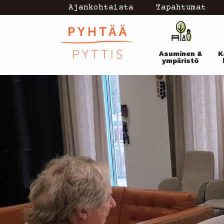
Hyppää
Ajankohtaista
Tapahtumat
Topmenu
pääsisältöön
Pääval
-
Asuminen &
K
current
ympäristö