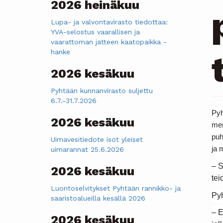
2026 heinäkuu
Lupa- ja valvontavirasto tiedottaa:
YVA-selostus vaarallisen ja
vaarattoman jätteen kaatopaikka -
hanke
2026 kesäkuu
Pyhtään kunnanvirasto suljettu
6.7.-31.7.2026
Pyh
2026 kesäkuu
mer
puh
Uimavesitiedote isot yleiset
ja 
uimarannat 25.6.2026
– S
2026 kesäkuu
tei
Luontoselvitykset Pyhtään rannikko- ja
Pyh
saaristoalueilla kesällä 2026
– E
2026 kesäkuu