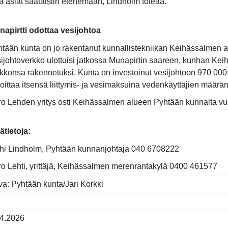
la asiat saataisiin etenemään, Lindholm toteaa.
apirtti odottaa vesijohtoa
tään kunta on jo rakentanut kunnallistekniikan Keihässalmen al
ijohtoverkko ulottuisi jatkossa Munapirtin saareen, kunhan Ke
kkonsa rakennetuksi. Kunta on investoinut vesijohtoon 970 000 eu
oittaa itsensä liittymis- ja vesimaksuina vedenkäyttäjien määrä
o Lehden yritys osti Keihässalmen alueen Pyhtään kunnalta vu
ätietoja:
hi Lindholm, Pyhtään kunnanjohtaja 040 6708222
o Lehti, yrittäjä, Keihässalmen merenrantakylä 0400 461577
a: Pyhtään kunta/Jari Korkki
.4.2026