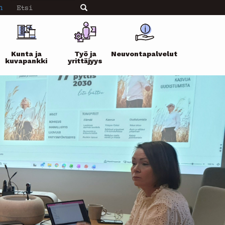
Etsi
n
Etsi
Kunta ja
Työ ja
Neuvontapalvelut
kuvapankki
yrittäjyys