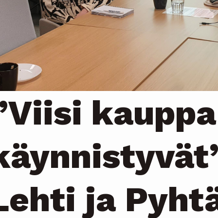
”Viisi kauppa
käynnistyvät
Lehti ja Pyht