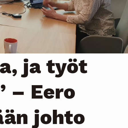
a, ja työt
” – Eero
ään johto