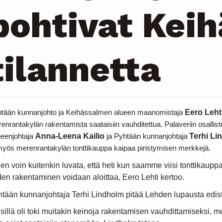
pohtivat Kei
tilannetta
Eero Leht
tään kunnanjohto ja Keihässalmen alueen maanomistaja 
enrantakylän rakentamista saataisiin vauhditettua. Palaveriin osallis
Anna-Leena Kailio
Terhi Li
eenjohtaja 
 ja Pyhtään kunnanjohtaja 
myös merenrantakylän tonttikauppa kaipaa piristymisen merkkejä.
en voin kuitenkin luvata, että heti kun saamme viisi tonttikauppa
den rakentaminen voidaan aloittaa, Eero Lehti kertoo.  
tään kunnanjohtaja Terhi Lindholm pitää Lehden lupausta edis
sillä oli toki muitakin keinoja rakentamisen vauhdittamiseksi, mutt