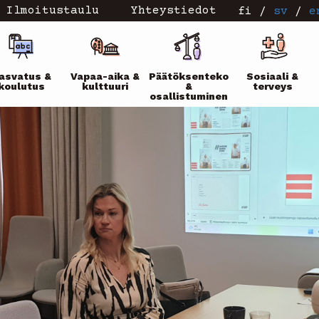
Ilmoitustaulu
Yhteystiedot
fi
/
sv
/
e
ikko
asvatus &
Vapaa-aika &
Päätöksenteko
Sosiaali &
koulutus
kulttuuri
&
terveys
osallistuminen