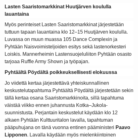
Lasten Saaristomarkkinat Huutjärven koululla
lauantaina
Myös perinteiset Lasten Saaristomarkkinat järjestetään
tuttuun tapaan lauantaina klo 12–15 Huutjärven koululla.
Luvassa on muun muassa 105 Dance Complexin ja
Pyhtään Naisvoimisteljoiden esitys sekä lastenorkesteri
Loiskis. Mannerheimin Lastensuojeluliiton Pyhtään osasto
tarjoaa Ruffle Army Shown ja työpajan.
Pyhtäältä Pöydältä poikkeuksellisesti elokuussa
Jo viidettä kertaa järjestettävä yhteiskunnallinen
keskustelutapahtuma Pyhtäältä Pöydältä järjestetään sekin
tällä kertaa osana Saaristomarkkinoita, sillä tapahtuma
väistää viikko ennen juhannusta Kotka–Jukola-
suunnistusta. Perjantain keskustelut käydään klo 12
alkaen Pyhtään Kulttuuritalon lavalla, tapahtuman
pääpuhujana on tänä vuonna entinen pääministeri
Paavo
Lipponen
. Lavalla käydään myös mielenkiintoinen