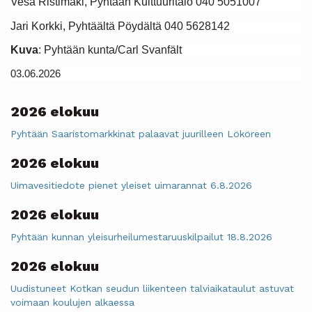
Vesa Ristimäki, Pyhtään Kulttuuritalo 040 5051007
Jari Korkki, Pyhtäältä Pöydältä 040 5628142
Kuva
: Pyhtään kunta/Carl Svanfält
03.06.2026
2026 elokuu
Pyhtään Saaristomarkkinat palaavat juurilleen Lököreen
2026 elokuu
Uimavesitiedote pienet yleiset uimarannat 6.8.2026
2026 elokuu
Pyhtään kunnan yleisurheilumestaruuskilpailut 18.8.2026
2026 elokuu
Uudistuneet Kotkan seudun liikenteen talviaikataulut astuvat
voimaan koulujen alkaessa