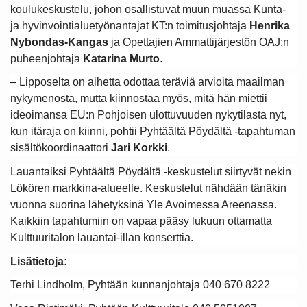
koulukeskustelu, johon osallistuvat muun muassa Kunta-
ja hyvinvointialuetyönantajat KT:n toimitusjohtaja
Henrika
Nybondas-Kangas
ja Opettajien Ammattijärjestön OAJ:n
puheenjohtaja
Katarina Murto
.
– Lipposelta on aihetta odottaa teräviä arvioita maailman
nykymenosta, mutta kiinnostaa myös, mitä hän miettii
ideoimansa EU:n Pohjoisen ulottuvuuden nykytilasta nyt,
kun itäraja on kiinni, pohtii Pyhtäältä Pöydältä -tapahtuman
sisältökoordinaattori
Jari Korkki
.
Lauantaiksi Pyhtäältä Pöydältä -keskustelut siirtyvät nekin
Lökören markkina-alueelle. Keskustelut nähdään tänäkin
vuonna suorina lähetyksinä Yle Avoimessa Areenassa.
Kaikkiin tapahtumiin on vapaa pääsy lukuun ottamatta
Kulttuuritalon lauantai-illan konserttia.
Lisätietoja:
Terhi Lindholm, Pyhtään kunnanjohtaja 040 670 8222