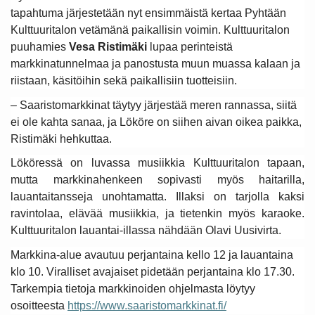
tapahtuma järjestetään nyt ensimmäistä kertaa Pyhtään
Kulttuuritalon vetämänä paikallisin voimin. Kulttuuritalon
puuhamies
Vesa Ristimäki
lupaa perinteistä
markkinatunnelmaa ja panostusta muun muassa kalaan ja
riistaan, käsitöihin sekä paikallisiin tuotteisiin.
– Saaristomarkkinat täytyy järjestää meren rannassa, siitä
ei ole kahta sanaa, ja Lököre on siihen aivan oikea paikka,
Ristimäki hehkuttaa.
Lököressä on luvassa musiikkia Kulttuuritalon tapaan,
mutta markkinahenkeen sopivasti myös haitarilla,
lauantaitansseja unohtamatta. Illaksi on tarjolla kaksi
ravintolaa, elävää musiikkia, ja tietenkin myös karaoke.
Kulttuuritalon lauantai-illassa nähdään Olavi Uusivirta.
Markkina-alue avautuu perjantaina kello 12 ja lauantaina
klo 10. Viralliset avajaiset pidetään perjantaina klo 17.30.
Tarkempia tietoja markkinoiden ohjelmasta löytyy
osoitteesta
https://www.saaristomarkkinat.fi/