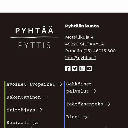
Pyhtään kunta
Motellikuja 4
49220 SILTAKYLÄ
Puhelin (05) 46015 600
info@pyhtaa.fi
Sähköiset
Avoimet työpaikat
Footer
Footer
palvelut
valikko
valikko
Rakentaminen
Päätöksenteko
1
2
Yrittäjyys
Blogi
Sosiaali ja