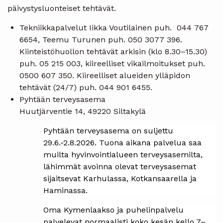
päivystysluonteiset tehtävät.
Tekniikkapalvelut Iikka Voutilainen puh. 044 767
6654, Teemu Turunen puh. 050 3077 396.
Kiinteistöhuollon tehtävät arkisin (klo 8.30–15.30)
puh. 05 215 003, kiireelliset vikailmoitukset puh.
0500 607 350. Kiireelliset alueiden ylläpidon
tehtävät (24/7) puh. 044 901 6455.
Pyhtään terveysasema
Huutjärventie 14, 49220 Siltakylä
Pyhtään terveysasema on suljettu
29.6.-2.8.2026. Tuona aikana palvelua saa
muilta hyvinvointialueen terveysasemilta,
lähimmät avoinna olevat terveysasemat
sijaitsevat Karhulassa, Kotkansaarella ja
Haminassa.
Oma Kymenlaakso ja puhelinpalvelu
palvelevat normaalisti koko kesän kello 7–