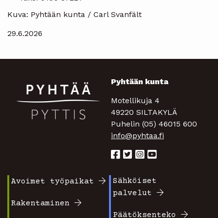
Kuva: Pyhtään kunta / Carl Svanfält
29.6.2026
Pyhtään kunta
Motellikuja 4
49220 SILTAKYLÄ
Puhelin (05) 46015 600
info@pyhtaa.fi
Sähköiset
Avoimet työpaikat
Footer
Footer
palvelut
valikko
valikko
Rakentaminen
Päätöksenteko