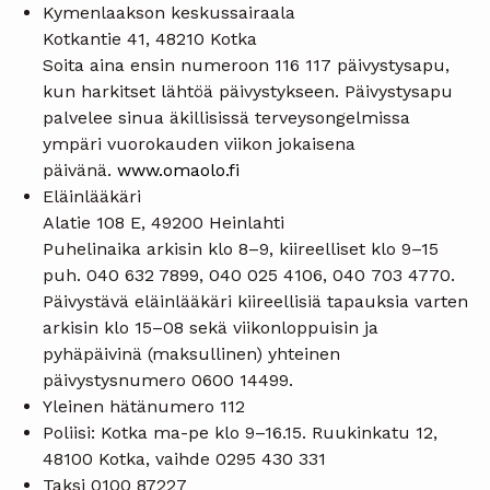
Kymenlaakson keskussairaala
Kotkantie 41, 48210 Kotka
Soita aina ensin numeroon 116 117 päivystysapu,
kun harkitset lähtöä päivystykseen. Päivystysapu
palvelee sinua äkillisissä terveysongelmissa
ympäri vuorokauden viikon jokaisena
päivänä.
www.omaolo.fi
Eläinlääkäri
Alatie 108 E, 49200 Heinlahti
Puhelinaika arkisin klo 8–9, kiireelliset klo 9–15
puh. 040 632 7899, 040 025 4106, 040 703 4770.
Päivystävä eläinlääkäri kiireellisiä tapauksia varten
arkisin klo 15–08 sekä viikonloppuisin ja
pyhäpäivinä (maksullinen) yhteinen
päivystysnumero 0600 14499.
Yleinen hätänumero 112
Poliisi: Kotka ma-pe klo 9–16.15. Ruukinkatu 12,
48100 Kotka, vaihde 0295 430 331
Taksi 0100 87227