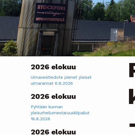
2026 elokuu
Uimavesitiedote pienet yleiset
uimarannat 6.8.2026
2026 elokuu
Pyhtään kunnan
yleisurheilumestaruuskilpailut
18.8.2026
2026 elokuu