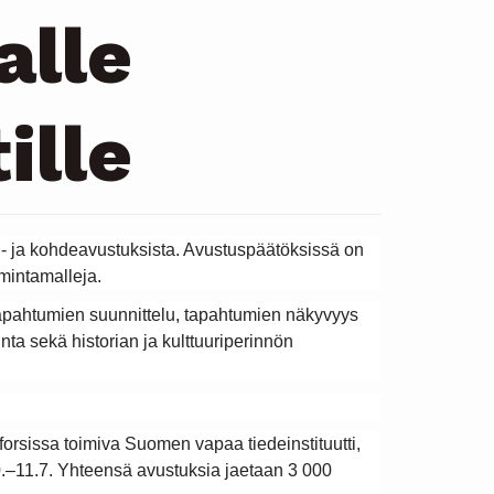
alle
ille
ri- ja kohdeavustuksista. Avustuspäätöksissä on
imintamalleja.
tapahtumien suunnittelu, tapahtumien näkyvyys
nta sekä historian ja kulttuuriperinnön
orsissa toimiva Suomen vapaa tiedeinstituutti,
0.–11.7. Yhteensä avustuksia jaetaan 3 000