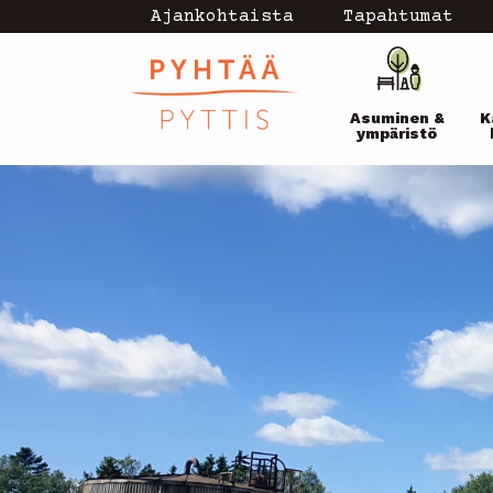
Hyppää
Ajankohtaista
Tapahtumat
Topmenu
pääsisältöön
Pääval
-
Asuminen &
K
current
ympäristö