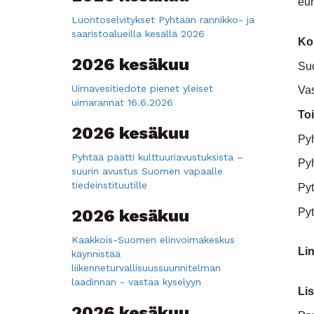
eur
Luontoselvitykset Pyhtään rannikko- ja
saaristoalueilla kesällä 2026
Ko
2026 kesäkuu
Su
Uimavesitiedote pienet yleiset
Va
uimarannat 16.6.2026
To
2026 kesäkuu
Py
Pyhtää päätti kulttuuriavustuksista –
Py
suurin avustus Suomen vapaalle
tiedeinstituutille
P
Pyt
2026 kesäkuu
Kaakkois-Suomen elinvoimakeskus
Lin
käynnistää
liikenneturvallisuussuunnitelman
laadinnan - vastaa kyselyyn
Lis
2026 kesäkuu