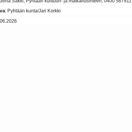
liina Sakki, Pyhtään kulttuuri- ja matkailusihteeri, 0400 587911
va
: Pyhtään kunta/Jari Korkki
.06.2026