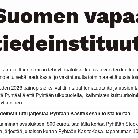
Suomen vapa
tiedeinstituut
tään kulttuuritoimi on tehnyt päätökset kuluvan vuoden kulttuu
notettu sekä laadukasta, jo vakiintunutta toimintaa että uusia to
den 2026 painopisteiksi valittiin tapahtumatuotanto ja uusien 
ä Pyhtäällä että Pyhtään ulkopuolella, ikäihmisten kulttuuritoimi
lyttäminen.
deinstituutti järjestää Pyhtään KäsiteKesän toista kertaa
rimman avustuksen, 800 euroa, saa tällä kertaa Pyhtään Stockf
a järjestää jo toisen kerran Pyhtään KäsiteKesä -tapahtuman 1