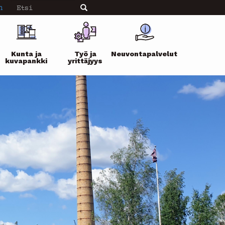
Etsi
n
Etsi
Kunta ja
Työ ja
Neuvontapalvelut
kuvapankki
yrittäjyys