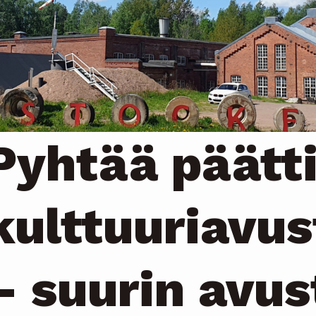
Pyhtää päätt
kulttuuriavus
– suurin avus