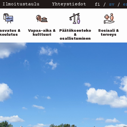
Ilmoitustaulu
Yhteystiedot
fi
/
sv
/
e
ikko
asvatus &
Vapaa-aika &
Päätöksenteko
Sosiaali &
koulutus
kulttuuri
&
terveys
osallistuminen