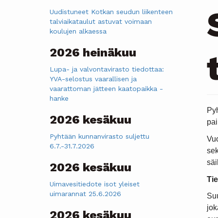
Uudistuneet Kotkan seudun liikenteen
talviaikataulut astuvat voimaan
koulujen alkaessa
2026 heinäkuu
Lupa- ja valvontavirasto tiedottaa:
YVA-selostus vaarallisen ja
vaarattoman jätteen kaatopaikka -
hanke
Pyh
2026 kesäkuu
pai
Pyhtään kunnanvirasto suljettu
Vuo
6.7.-31.7.2026
sek
säi
2026 kesäkuu
Tie
Uimavesitiedote isot yleiset
uimarannat 25.6.2026
Suu
jok
2026 kesäkuu