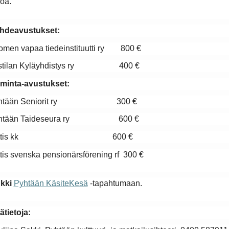
oa.
hdeavustukset:
omen vapaa tiedeinstituutti ry 800 €
stilan Kyläyhdistys ry 400 €
iminta-avustukset:
htään Seniorit ry 300 €
htään Taideseura ry 600 €
yttis kk 600 €
tis svenska pensionärsförening rf 300 €
kki
Pyhtään KäsiteKesä
-tapahtumaan.
ätietoja: