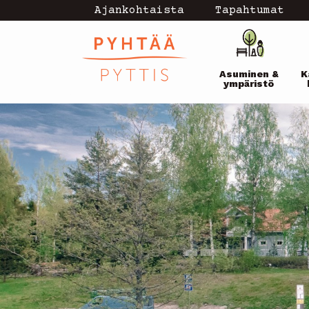
Hyppää
Ajankohtaista
Tapahtumat
Topmenu
pääsisältöön
Pääval
-
Asuminen &
K
current
ympäristö