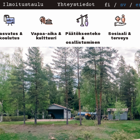
Ilmoitustaulu
Yhteystiedot
fi
/
sv
/
e
ikko
asvatus &
Vapaa-aika &
Päätöksenteko
Sosiaali &
koulutus
kulttuuri
&
terveys
osallistuminen