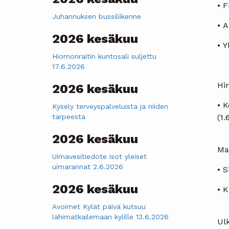
• F
Juhannuksen bussiliikenne
• A
2026 kesäkuu
• Y
Hiomonraitin kuntosali suljettu
17.6.2026
Hi
2026 kesäkuu
• K
Kysely terveyspalveluista ja niiden
tarpeesta
(1.
2026 kesäkuu
Ma
Uimavesitiedote isot yleiset
uimarannat 2.6.2026
• 
2026 kesäkuu
• 
Avoimet Kylät päivä kutsuu
lähimatkailemaan kylille 13.6.2026
Ulk