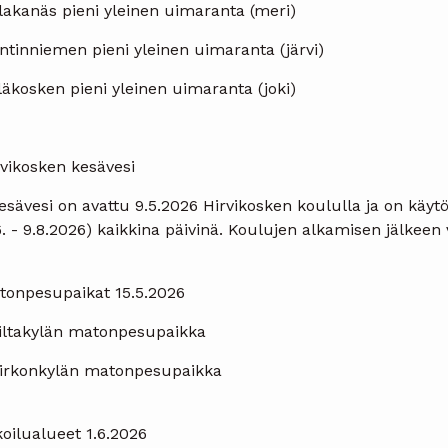
lakanäs pieni yleinen uimaranta (meri)
ntinniemen pieni yleinen uimaranta (järvi)
läkosken pieni yleinen uimaranta (joki)
rvikosken kesävesi
esävesi on avattu 9.5.2026 Hirvikosken koululla ja on käy
6. - 9.8.2026) kaikkina päivinä. Koulujen alkamisen jälkee
tonpesupaikat 15.5.2026
Siltakylän matonpesupaikka
Kirkonkylän matonpesupaikka
oilualueet 1.6.2026