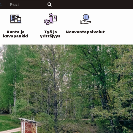
Etsi
n
Etsi
Kunta ja
Työ ja
Neuvontapalvelut
kuvapankki
yrittäjyys