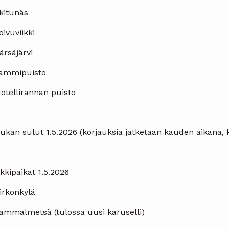
kitunäs
oivuviikki
ärsäjärvi
Tammipuisto
otellirannan puisto
ukan sulut 1.5.2026 (korjauksia jatketaan kauden aikana, k
kkipaikat 1.5.2026
irkonkylä
Sammalmetsä (tulossa uusi karuselli)