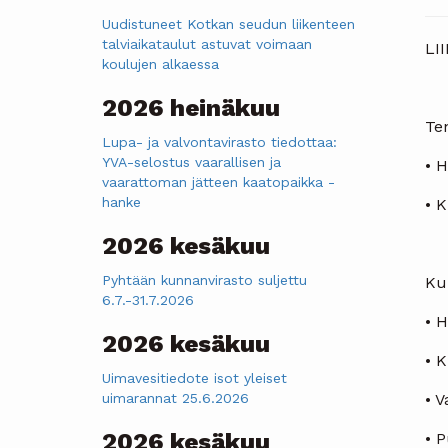
Uudistuneet Kotkan seudun liikenteen
talviaikataulut astuvat voimaan
LI
koulujen alkaessa
2026 heinäkuu
Te
Lupa- ja valvontavirasto tiedottaa:
YVA-selostus vaarallisen ja
• 
vaarattoman jätteen kaatopaikka -
hanke
• 
2026 kesäkuu
Pyhtään kunnanvirasto suljettu
Ku
6.7.-31.7.2026
• 
2026 kesäkuu
• K
Uimavesitiedote isot yleiset
uimarannat 25.6.2026
• V
2026 kesäkuu
• 