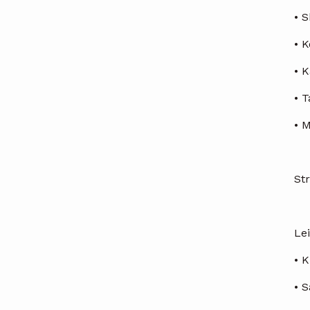
• S
• K
• K
• 
• M
Str
Lei
• K
• 