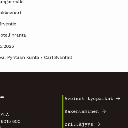
Kangasmäki
Kokkovuori
irventie
otellinranta
.5.2026
va: Pyhtään kunta / Carl Svanfält
ta
Avoimet työpaikat
Footer
4
Rakentaminen
TAKYLÄ
valikko
 46015 600
Yrittäjyys