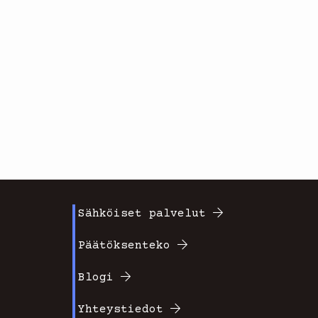
Sähköiset palvelut
Footer
Päätöksenteko
valikko
Blogi
2
Yhteystiedot