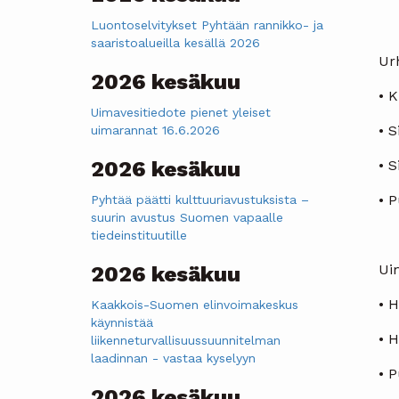
Luontoselvitykset Pyhtään rannikko- ja
saaristoalueilla kesällä 2026
Ur
2026 kesäkuu
• 
Uimavesitiedote pienet yleiset
• S
uimarannat 16.6.2026
2026 kesäkuu
• S
• P
Pyhtää päätti kulttuuriavustuksista –
suurin avustus Suomen vapaalle
tiedeinstituutille
Ui
2026 kesäkuu
• H
Kaakkois-Suomen elinvoimakeskus
käynnistää
• 
liikenneturvallisuussuunnitelman
laadinnan - vastaa kyselyyn
• 
2026 kesäkuu