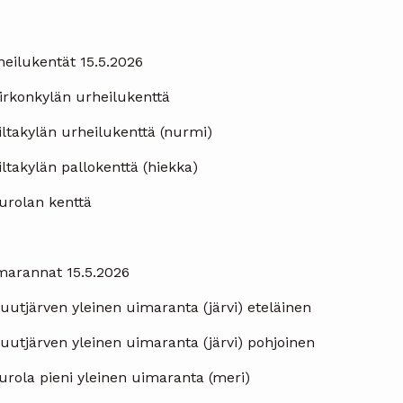
heilukentät 15.5.2026
Kirkonkylän urheilukenttä
iltakylän urheilukenttä (nurmi)
iltakylän pallokenttä (hiekka)
urolan kenttä
marannat 15.5.2026
uutjärven yleinen uimaranta (järvi) eteläinen
Huutjärven yleinen uimaranta (järvi) pohjoinen
Purola pieni yleinen uimaranta (meri)