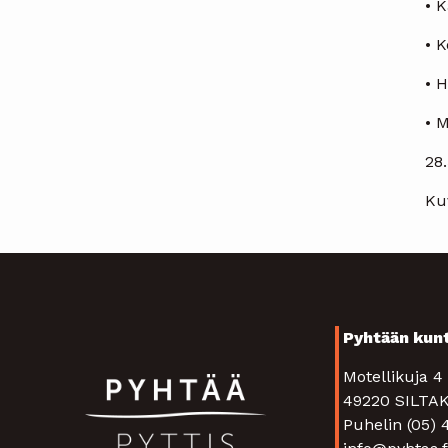
• 
• 
• H
• M
28
Ku
Pyhtään kun
Motellikuja 
49220 SIL
Puhelin (05)