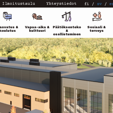
Ilmoitustaulu
Yhteystiedot
fi
/
sv
/
e
ikko
asvatus &
Vapaa-aika &
Päätöksenteko
Sosiaali &
koulutus
kulttuuri
&
terveys
osallistuminen