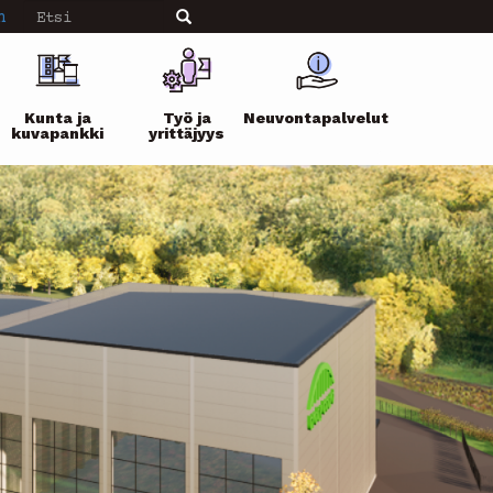
Etsi
n
Etsi
Kunta ja
Työ ja
Neuvontapalvelut
kuvapankki
yrittäjyys