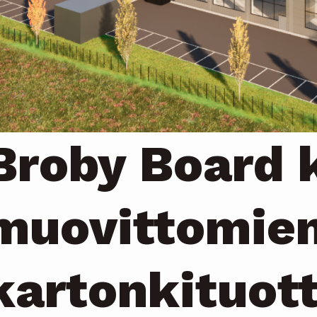
Broby Board 
muovittomie
kartonkituot