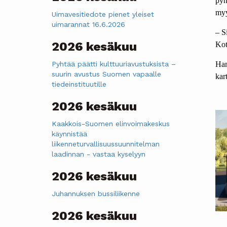
pyh
myy
Uimavesitiedote pienet yleiset
uimarannat 16.6.2026
– S
2026 kesäkuu
Kot
Pyhtää päätti kulttuuriavustuksista –
Han
suurin avustus Suomen vapaalle
kar
tiedeinstituutille
2026 kesäkuu
Kaakkois-Suomen elinvoimakeskus
käynnistää
liikenneturvallisuussuunnitelman
laadinnan - vastaa kyselyyn
2026 kesäkuu
Juhannuksen bussiliikenne
2026 kesäkuu