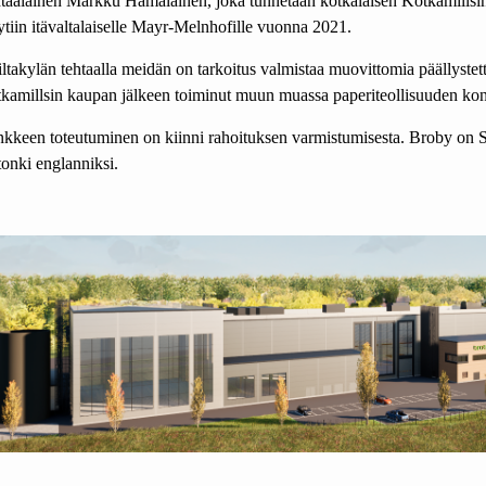
tääläinen Markku Hämäläinen, joka tunnetaan kotkalaisen Kotkamillsin
tiin itävaltalaiselle Mayr-Melnhofille vuonna 2021.
iltakylän tehtaalla meidän on tarkoitus valmistaa muovittomia päällystet
kamillsin kaupan jälkeen toiminut muun muassa paperiteollisuuden kons
kkeen toteutuminen on kiinni rahoituksen varmistumisesta. Broby on Si
tonki englanniksi.