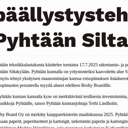
päällystyste
Pyhtään Silt
tään tekniikkalautakunta käsittelee torstaina 17.7.2025 rakentamis- j
tään Siltakylään. Pyhtään kunnalla on yritystonteiksi kaavoitettu alue S
myös tehnyt yksityisen maanomistajan kanssa esisopimuksen lisäalueest
sopimusten perusteella myydä alueet edelleen Broby Boardille.
yhtään kunnan kannalta kyse on merkittävästä teollisesta investoinnista
paikkoja Pyhtäälle, sanoo Pyhtään kunnanjohtaja Terhi Lindholm.
by Board Oy on merkitty kaupparekisteriin maaliskuussa 2025. Pyhtääläi
aan paperit, paperituotteet ja kartongit, tarkemmin paperin ja kartongin