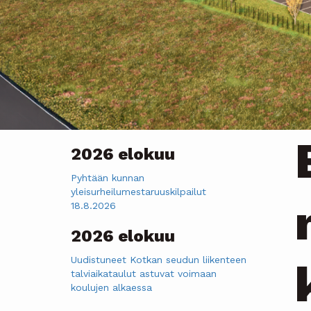
2026 elokuu
Pyhtään kunnan
yleisurheilumestaruuskilpailut
18.8.2026
2026 elokuu
Uudistuneet Kotkan seudun liikenteen
talviaikataulut astuvat voimaan
koulujen alkaessa