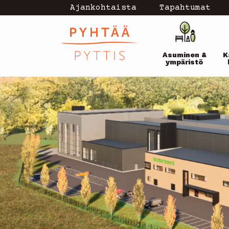
Hyppää
Ajankohtaista
Tapahtumat
Topmenu
pääsisältöön
Pääval
-
Asuminen &
K
current
ympäristö