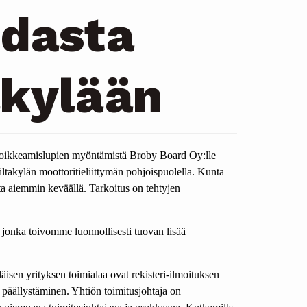
hdasta
akylään
a poikkeamislupien myöntämistä Broby Board Oy:lle
iltakylän moottoritieliittymän pohjoispuolella. Kunta
a aiemmin keväällä. Tarkoitus on tehtyjen
, jonka toivomme luonnollisesti tuovan lisää
sen yrityksen toimialaa ovat rekisteri-ilmoituksen
 päällystäminen. Yhtiön toimitusjohtaja on