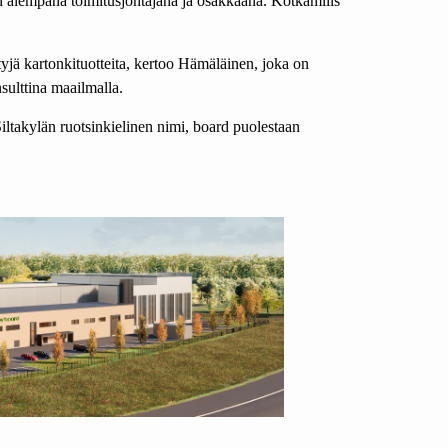
 aiempana toimitusjohtajana ja osakkaana. Kotkamills
tyjä kartonkituotteita, kertoo Hämäläinen, joka on
ulttina maailmalla.
ltakylän ruotsinkielinen nimi, board puolestaan