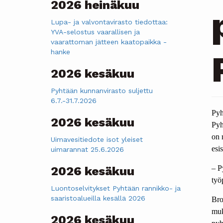
2026 heinäkuu
Lupa- ja valvontavirasto tiedottaa:
YVA-selostus vaarallisen ja
vaarattoman jätteen kaatopaikka -
hanke
2026 kesäkuu
Pyhtään kunnanvirasto suljettu
6.7.-31.7.2026
Pyh
2026 kesäkuu
Pyh
on 
Uimavesitiedote isot yleiset
esi
uimarannat 25.6.2026
– P
2026 kesäkuu
työ
Luontoselvitykset Pyhtään rannikko- ja
saaristoalueilla kesällä 2026
Bro
muk
2026 kesäkuu