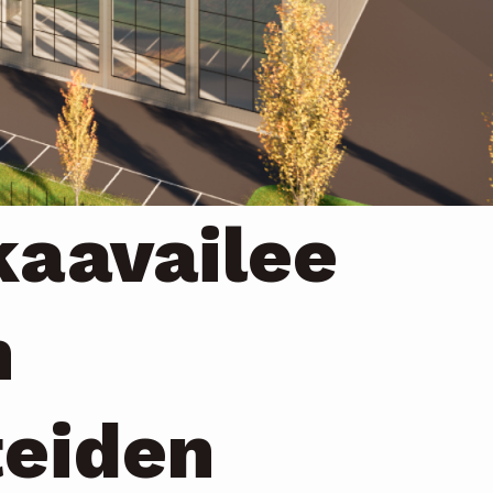
kaavailee
n
teiden