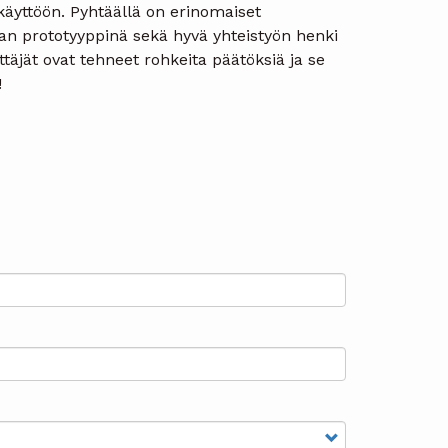
käyttöön. Pyhtäällä on erinomaiset
n prototyyppinä sekä hyvä yhteistyön henki
äjät ovat tehneet rohkeita päätöksiä ja se
!