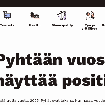
ikko
Tourists
Health
Municipality
Työ ja
N
yrittäjyys
Pyhtään vuos
näyttää posit
vää uutta vuotta 2025! Pyhät ovat takana. Kunnassa vuoden