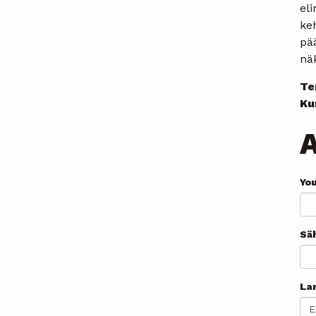
el
ke
pää
nä
Te
Ku
Yo
Sä
La