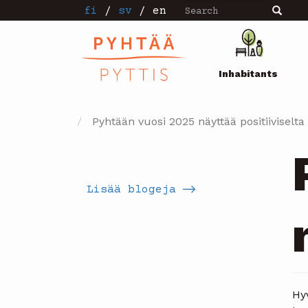
Search
Skip
fi
/
sv
/
en
Search
to
main
Pääval
content
Inhabitants
Pyhtään vuosi 2025 näyttää positiiviselta
Lisää blogeja
Hy