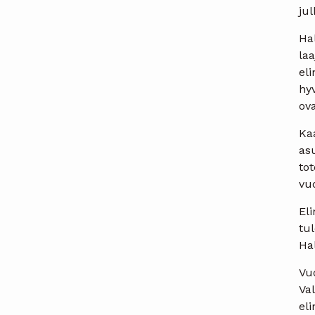
jul
Ha
la
el
hyv
ov
Ka
as
to
vu
El
tu
Ha
Vu
Val
eli