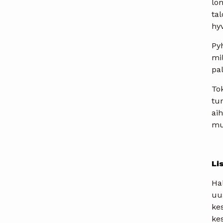
lom
ta
hyv
Pyh
mi
pal
Tok
tur
ai
mu
Li
Ha
uus
ke
ke