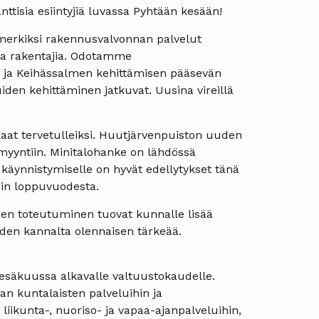
nttisia esiintyjiä luvassa Pyhtään kesään!
merkiksi rakennusvalvonnan palvelut
ia rakentajia. Odotamme
 ja Keihässalmen kehittämisen pääsevän
den kehittäminen jatkuvat. Uusina vireillä
at tervetulleiksi. Huutjärvenpuiston uuden
myyntiin. Minitalohanke on lähdössä
äynnistymiselle on hyvät edellytykset tänä
iin loppuvuodesta.
en toteutuminen tuovat kunnalle lisää
uden kannalta olennaisen tärkeää.
kesäkuussa alkavalle valtuustokaudelle.
aan kuntalaisten palveluihin ja
liikunta-, nuoriso- ja vapaa-ajanpalveluihin,