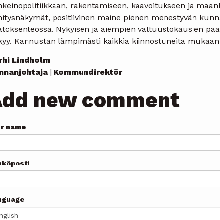
inkeinopolitiikkaan, rakentamiseen, kaavoitukseen ja maan
hitysnäkymät, positiivinen maine pienen menestyvän kunna
töksenteossa. Nykyisen ja aiempien valtuustokausien päätt
kyy. Kannustan lämpimästi kaikkia kiinnostuneita mukaan
rhi Lindholm
nnanjohtaja
|
Kommundirektör
Add new comment
ur name
hköposti
nguage