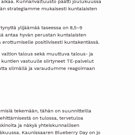
tä aikaa. Kunnanvaltuusto päätti joulukuussa
tään strategiamme mukaisesti kuntalaisten
rtynyttä ylijäämää taseessa on 8,5–9
kä antaa hyvän perustan kuntalaisten
 erottumiselle positiivisesti kuntakentässä.
at valtion talous sekä muuttuva talous- ja
kuntien vastuulle siirtyneet TE-palvelut
outta silmällä ja varaudumme reagoimaan
misiä tekemään, tähän on suunnitteilla
kehittämisestä on tulossa, tervetuloa
noita ja näkyä yhteiskunnallisen
äkuussa. Kaunissaaren Blueberry Day on jo