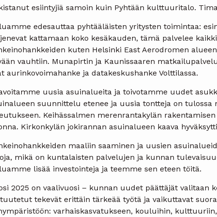
kistanut esiintyjiä samoin kuin Pyhtään kulttuuritalo. Tima
luamme edesauttaa pyhtääläisten yritysten toimintaa: esi
ajenevat kattamaan koko kesäkauden, tämä palvelee kaikk
inkeinohankkeiden kuten Helsinki East Aerodromen alueen
ään vauhtiin. Munapirtin ja Kaunissaaren matkailupalvelui
at aurinkovoimahanke ja datakeskushanke Volttilassa.
avoitamme uusia asuinalueita ja toivotamme uudet asukka
uinalueen suunnittelu etenee ja uusia tontteja on tulossa 
teutukseen. Keihässalmen merenrantakylän rakentamisen k
onna. Kirkonkylän jokirannan asuinalueen kaava hyväksytt
inkeinohankkeiden maaliin saaminen ja uusien asuinalueid
loja, mikä on kuntalaisten palvelujen ja kunnan tulevaisu
luamme lisää investointeja ja teemme sen eteen töitä.
osi 2025 on vaalivuosi – kunnan uudet päättäjät valitaan 
tuutetut tekevät erittäin tärkeää työtä ja vaikuttavat suor
nympäristöön: varhaiskasvatukseen, kouluihin, kulttuuriin, 