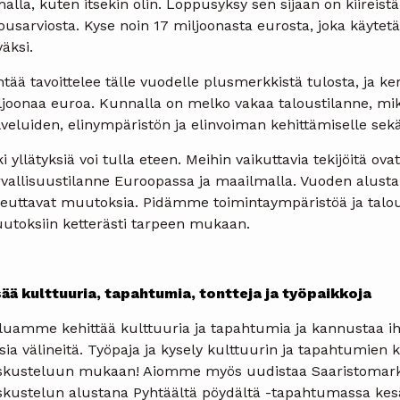
alla, kuten itsekin olin. Loppusyksy sen sijaan on kiireis
lousarviosta. Kyse noin 17 miljoonasta eurosta, joka käyte
äksi.
tää tavoittelee tälle vuodelle plusmerkkistä tulosta, ja ke
ljoonaa euroa. Kunnalla on melko vakaa taloustilanne, mi
veluiden, elinympäristön ja elinvoiman kehittämiselle sekä
i yllätyksiä voi tulla eteen. Meihin vaikuttavia tekijöitä ov
vallisuustilanne Euroopassa ja maailmalla. Vuoden alusta 
heuttavat muutoksia. Pidämme toimintaympäristöä ja tal
utoksiin ketterästi tarpeen mukaan.
sää kulttuuria, tapahtumia, tontteja ja työpaikkoja
luamme kehittää kulttuuria ja tapahtumia ja kannustaa ih
ia välineitä. Työpaja ja kysely kulttuurin ja tapahtumien 
skusteluun mukaan! Aiomme myös uudistaa Saaristomarkki
skustelun alustana Pyhtäältä pöydältä -tapahtumassa kes